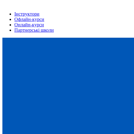
Інструктори
Офлайн-курси
Онлайн-курси
Партнерські школи